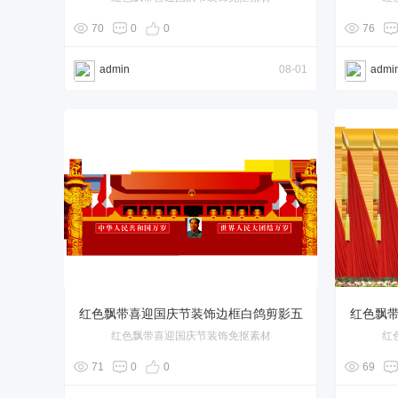
角星
70
0
0
76
admin
08-01
admi
红色飘带喜迎国庆节装饰边框白鸽剪影五
红色飘
红色飘带喜迎国庆节装饰免抠素材
红
角星
71
0
0
69