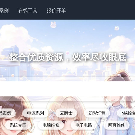
案例
在线工具
报价开单
整合优质资源，效率尽收眼底
品案例
电源系列
麦爵士
幻彩灯带
MA控
系统专区
电脑维修
电子电路
网页维修