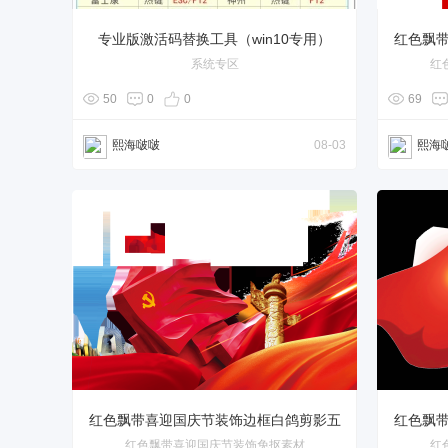
专业版激活码替换工具（win10专用）
红色飘
系统专区
红
50
0
0
69
熙海啵啵
08-03
熙海
红色飘带喜迎国庆节装饰边框白鸽剪影五
红色飘
红色飘带喜迎国庆节装饰免抠素材
红