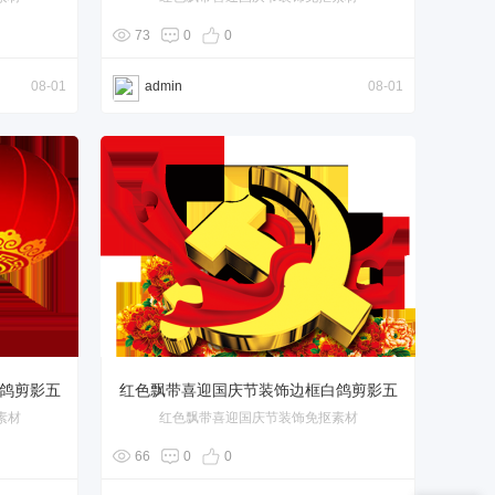
角星
73
0
0
08-01
admin
08-01
鸽剪影五
红色飘带喜迎国庆节装饰边框白鸽剪影五
素材
红色飘带喜迎国庆节装饰免抠素材
角星
66
0
0