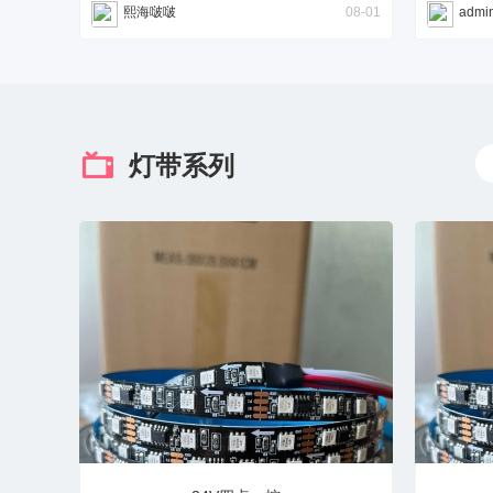
熙海啵啵
08-01
admi
灯带系列