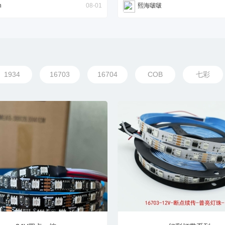
n
08-01
熙海啵啵
1934
16703
16704
COB
七彩