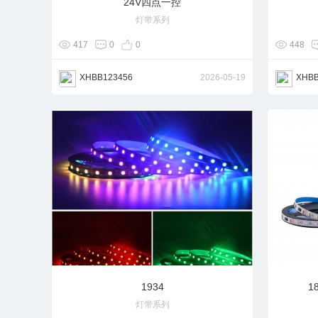
24V四点一控
灯带系列
417
0
0
448
XHBB123456
2026-05-19
XHBB
1934
1
灯带系列