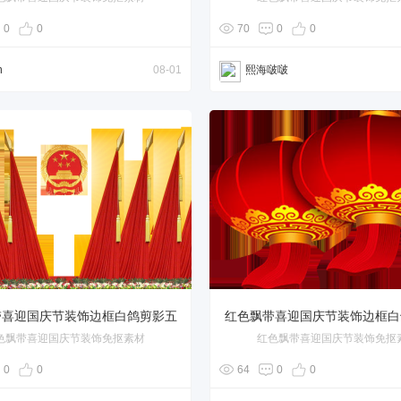
角星
角星
0
0
70
0
0
n
08-01
熙海啵啵
带喜迎国庆节装饰边框白鸽剪影五
红色飘带喜迎国庆节装饰边框白
色飘带喜迎国庆节装饰免抠素材
红色飘带喜迎国庆节装饰免抠
角星
角星
0
0
64
0
0