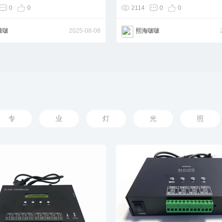
0
0
2114
0
0
啵啵
2025-08-08
熙海啵啵
专
业
灯
光
照