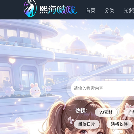
首页
分类
光影
热搜:
VJ素材
产
维修日常
演播软件